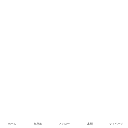
ホーム
単行本
フォロー
本棚
マイページ