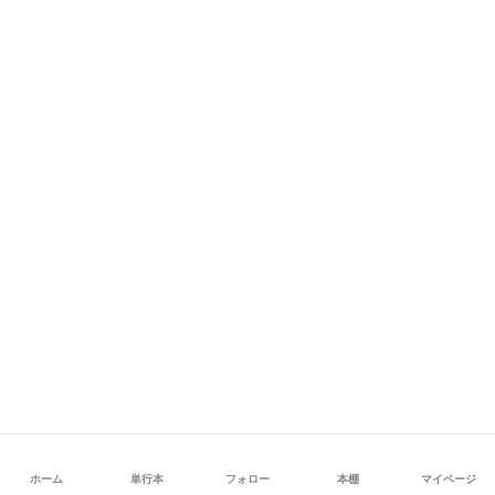
ホーム
単行本
フォロー
本棚
マイページ