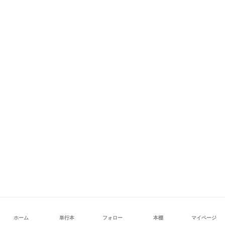
ホーム
単行本
フォロー
本棚
マイページ