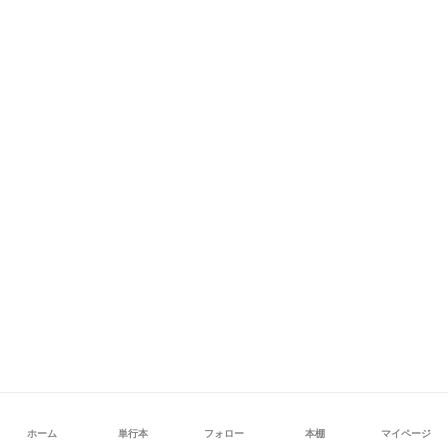
ホーム
単行本
フォロー
本棚
マイページ