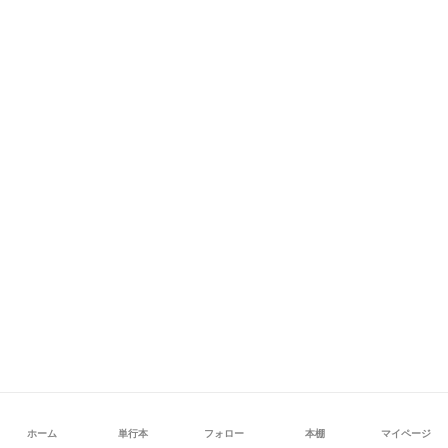
ホーム
単行本
フォロー
本棚
マイページ