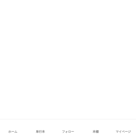
ホーム
単行本
フォロー
本棚
マイページ