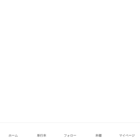
ホーム
単行本
フォロー
本棚
マイページ