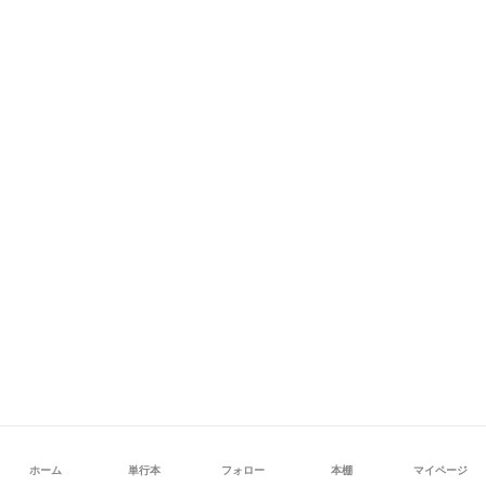
ホーム
単行本
フォロー
本棚
マイページ