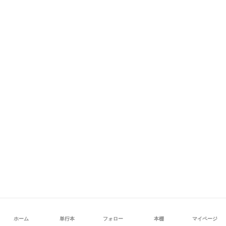
ホーム
単行本
フォロー
本棚
マイページ