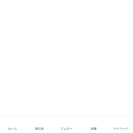
ホーム
単行本
フォロー
本棚
マイページ