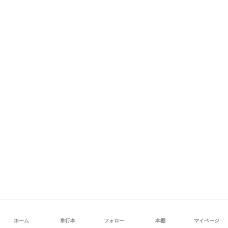
ホーム
単行本
フォロー
本棚
マイページ