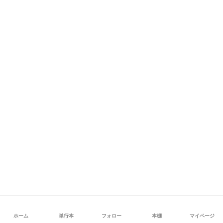
ホーム
単行本
フォロー
本棚
マイページ