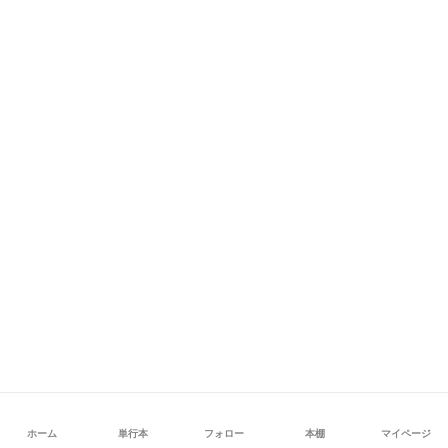
ホーム
単行本
フォロー
本棚
マイページ