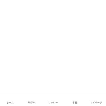
ホーム
単行本
フォロー
本棚
マイページ