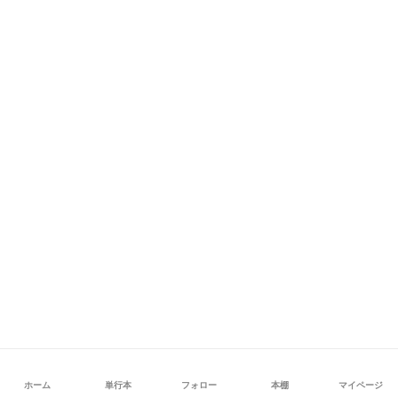
ホーム
単行本
フォロー
本棚
マイページ