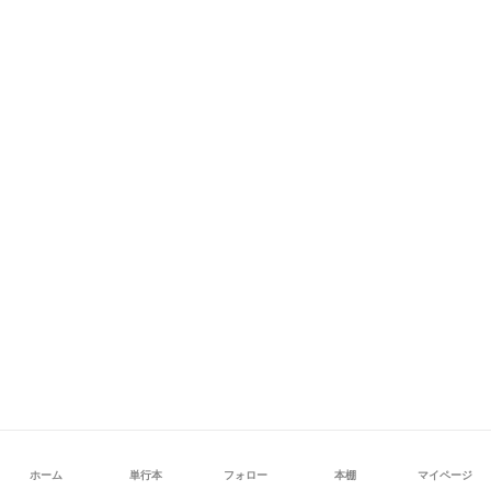
ホーム
単行本
フォロー
本棚
マイページ