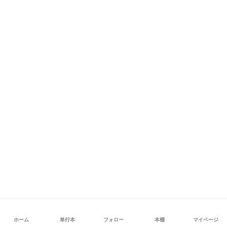
ホーム
単行本
フォロー
本棚
マイページ